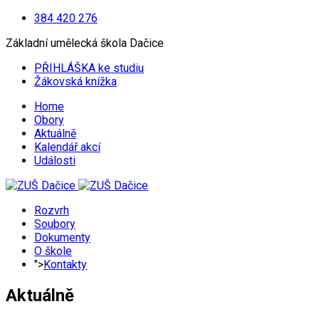
384 420 276
Základní umělecká škola Dačice
PŘIHLÁŠKA ke studiu
Žákovská knížka
Home
Obory
Aktuálně
Kalendář akcí
Události
Rozvrh
Soubory
Dokumenty
O škole
">
Kontakty
Aktuálně