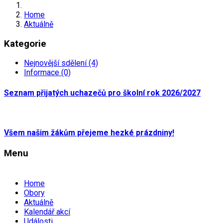
Home
Aktuálně
Kategorie
Nejnovější sdělení (4)
Informace (0)
Seznam přijatých uchazečů pro školní rok 2026/2027
Všem našim žákům přejeme hezké prázdniny!
Menu
Home
Obory
Aktuálně
Kalendář akcí
Události